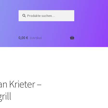
Suche
Suche
nach:
0,00
€
0 Artikel
an Krieter –
ill