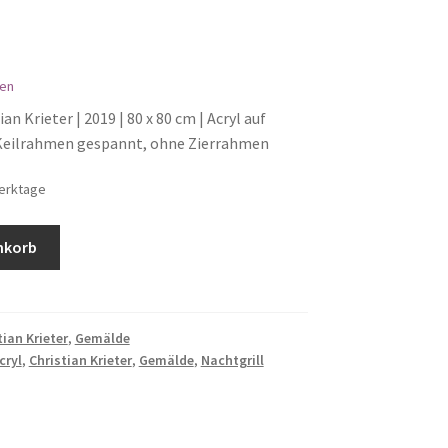
en
an Krieter | 2019 | 80 x 80 cm | Acryl auf
 Keilrahmen gespannt, ohne Zierrahmen
Werktage
nkorb
tian Krieter
,
Gemälde
cryl
,
Christian Krieter
,
Gemälde
,
Nachtgrill