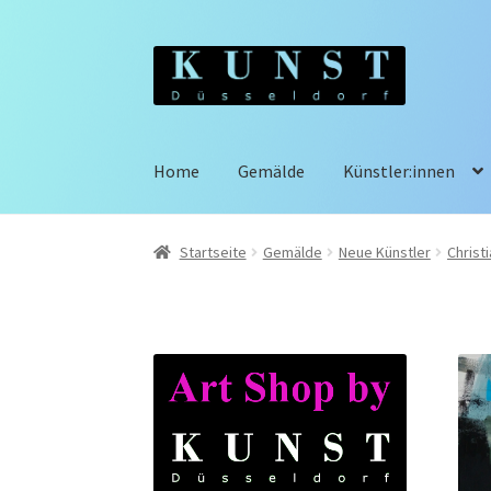
Zur
Zum
Navigation
Inhalt
springen
springen
Home
Gemälde
Künstler:innen
Startseite
Gemälde
Neue Künstler
Christi