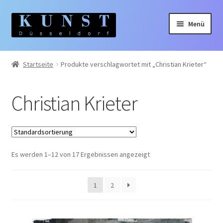
Zur
Zum
Menü
Navigation
Inhalt
springen
springen
Home
Startseite
Produkte verschlagwortet mit „Christian Krieter“
Gemälde
Christian Krieter
Unterm
Künstler:innen
auskla
Unterm
Themen
auskla
Es werden 1–12 von 17 Ergebnissen angezeigt
1
2