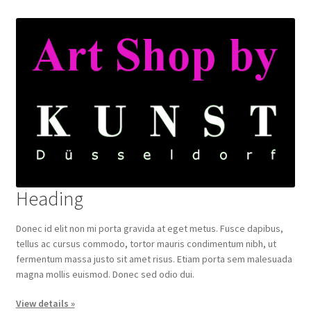
Heading
Donec id elit non mi porta gravida at eget metus. Fusce dapibus,
tellus ac cursus commodo, tortor mauris condimentum nibh, ut
fermentum massa justo sit amet risus. Etiam porta sem malesuada
magna mollis euismod. Donec sed odio dui.
View details »