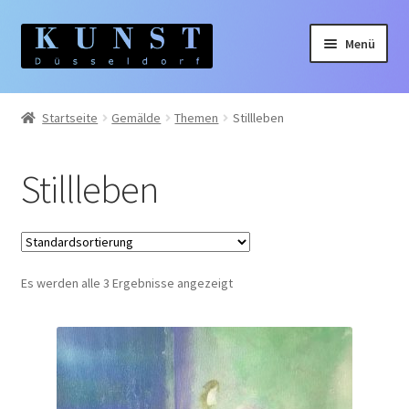
Zur
Zum
Menü
Navigation
Inhalt
springen
springen
Home
Startseite
Gemälde
Themen
Stillleben
Gemälde
Stillleben
Unterm
Künstler:innen
auskla
Unterm
Themen
auskla
Es werden alle 3 Ergebnisse angezeigt
Abstrakte Kunst
Frauen
Landschaften