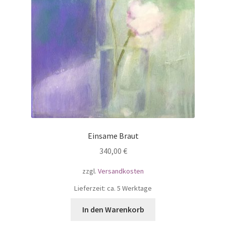
Menschen
Natur
Porträts
Stillleben
Szenen
Einsame Braut
Grafiken/Drucke/Zeichnungen
340,00
€
zzgl.
Versandkosten
Lieferzeit: ca. 5 Werktage
In den Warenkorb