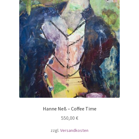
Sandra Keutgens
Christian Krieter
Hanne Neß
Anne Samson
Armin Schanz
Sabine Schäfer
Unterm
Themen
Hanne Neß – Coffee Time
auskla
550,00
€
zzgl.
Versandkosten