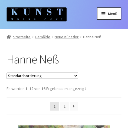
Zur
Zum
Menü
Navigation
Inhalt
springen
springen
Home
Startseite
Gemälde
Neue Künstler
Hanne Neß
Gemälde
Hanne Neß
Unterm
Künstler:innen
auskla
Regina Berge
Es werden 1–12 von 16 Ergebnissen angezeigt
Sven Blatt
Luzian Flück
1
2
Dirk Groß