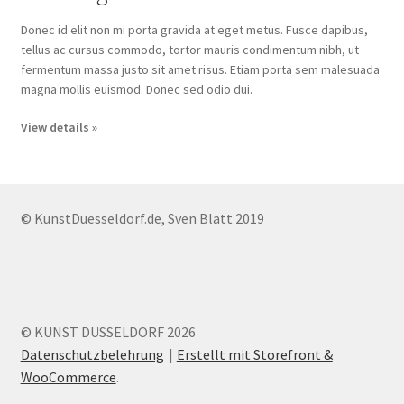
Donec id elit non mi porta gravida at eget metus. Fusce dapibus,
tellus ac cursus commodo, tortor mauris condimentum nibh, ut
fermentum massa justo sit amet risus. Etiam porta sem malesuada
magna mollis euismod. Donec sed odio dui.
View details »
© KunstDuesseldorf.de, Sven Blatt 2019
© KUNST DÜSSELDORF 2026
Datenschutzbelehrung
Erstellt mit Storefront &
WooCommerce
.