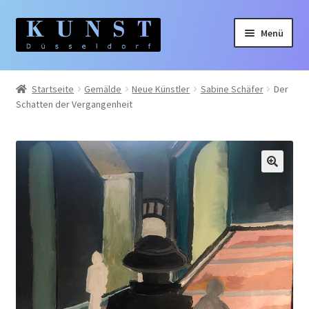
Zur
Zum
Menü
Navigation
Inhalt
springen
springen
Home
Startseite
Gemälde
Neue Künstler
Sabine Schäfer
Der
Schatten der Vergangenheit
Gemälde
Unterm
Künstler:innen
auskla
Unterm
Themen
auskla