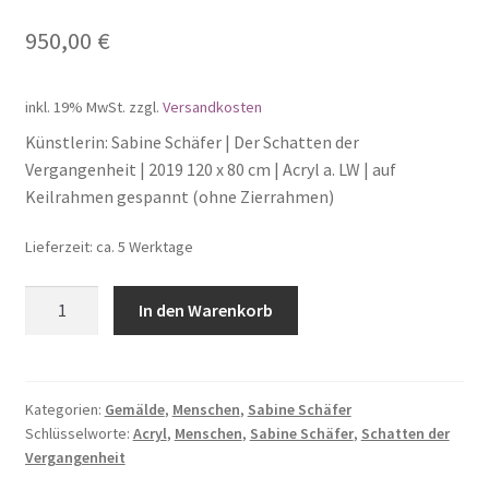
950,00
€
inkl. 19% MwSt.
zzgl.
Versandkosten
Künstlerin: Sabine Schäfer | Der Schatten der
Vergangenheit | 2019 120 x 80 cm | Acryl a. LW | auf
Keilrahmen gespannt (ohne Zierrahmen)
Lieferzeit: ca. 5 Werktage
Der
In den Warenkorb
Schatten
der
Vergangenheit
Menge
Kategorien:
Gemälde
,
Menschen
,
Sabine Schäfer
Schlüsselworte:
Acryl
,
Menschen
,
Sabine Schäfer
,
Schatten der
Vergangenheit