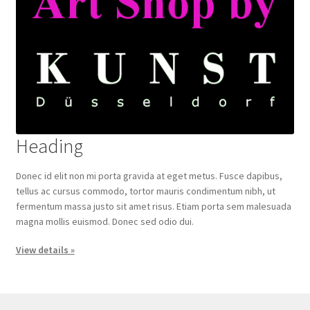
Heading
Donec id elit non mi porta gravida at eget metus. Fusce dapibus,
tellus ac cursus commodo, tortor mauris condimentum nibh, ut
fermentum massa justo sit amet risus. Etiam porta sem malesuada
magna mollis euismod. Donec sed odio dui.
View details »