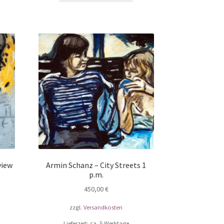
view
Armin Schanz – City Streets 1
p.m.
450,00
€
zzgl.
Versandkosten
Lieferzeit: ca. 5 Werktage