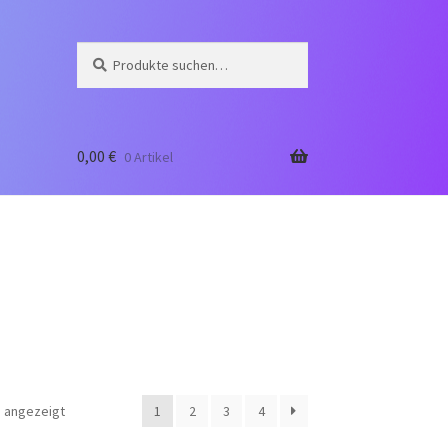
Suche
Suche
nach:
0,00
€
0 Artikel
 angezeigt
1
2
3
4