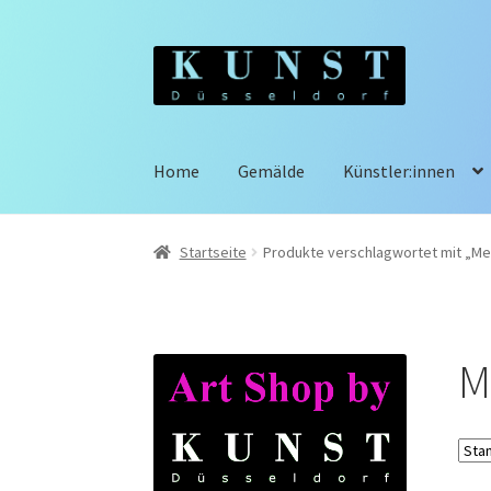
Zur
Zum
Navigation
Inhalt
springen
springen
Home
Gemälde
Künstler:innen
Startseite
Produkte verschlagwortet mit „M
M