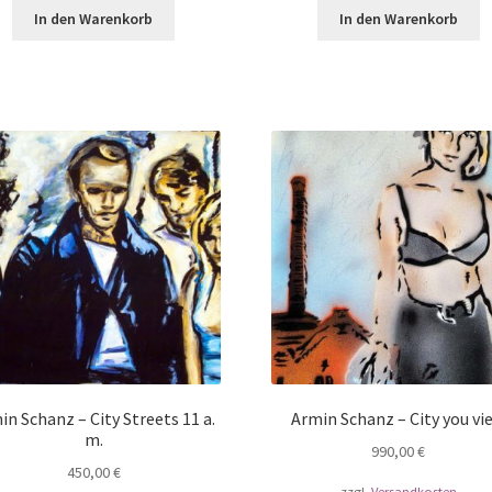
In den Warenkorb
In den Warenkorb
in Schanz – City Streets 11 a.
Armin Schanz – City you vi
m.
990,00
€
450,00
€
zzgl.
Versandkosten