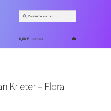
Suche
Suche
nach:
0,00
€
0 Artikel
an Krieter – Flora