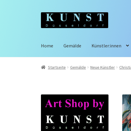
Zur
Zum
Navigation
Inhalt
springen
springen
Home
Gemälde
Künstler:innen
Startseite
Gemälde
Neue Künstler
Christi