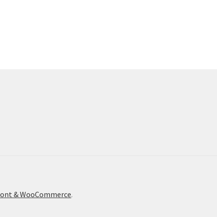
efront & WooCommerce
.