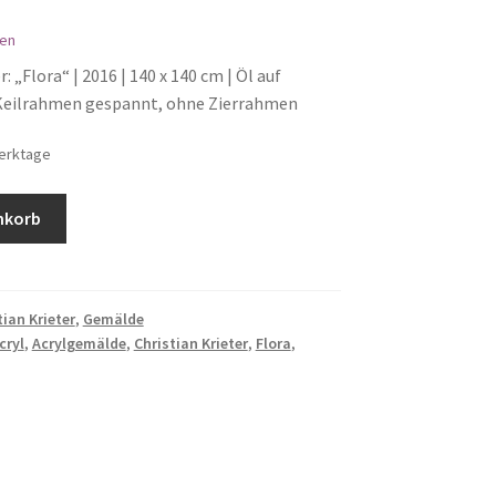
en
: „Flora“ | 2016 | 140 x 140 cm | Öl auf
 Keilrahmen gespannt, ohne Zierrahmen
Werktage
nkorb
tian Krieter
,
Gemälde
cryl
,
Acrylgemälde
,
Christian Krieter
,
Flora
,