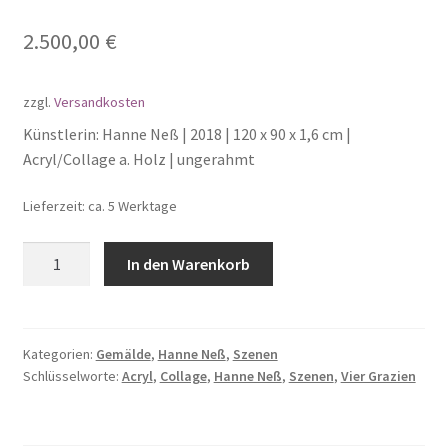
2.500,00
€
zzgl.
Versandkosten
Künstlerin: Hanne Neß | 2018 | 120 x 90 x 1,6 cm |
Acryl/Collage a. Holz | ungerahmt
Lieferzeit: ca. 5 Werktage
Hanne
In den Warenkorb
Neß
-
Vier
Grazien
Kategorien:
Gemälde
,
Hanne Neß
,
Szenen
Schlüsselworte:
Acryl
,
Collage
,
Hanne Neß
,
Szenen
,
Vier Grazien
Menge