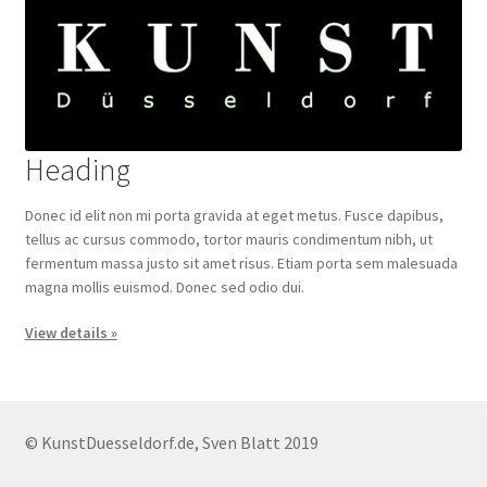
Heading
Donec id elit non mi porta gravida at eget metus. Fusce dapibus,
tellus ac cursus commodo, tortor mauris condimentum nibh, ut
fermentum massa justo sit amet risus. Etiam porta sem malesuada
magna mollis euismod. Donec sed odio dui.
View details »
© KunstDuesseldorf.de, Sven Blatt 2019