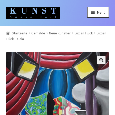
Zur
Zum
Menü
Navigation
Inhalt
springen
springen
Home
Startseite
Gemälde
Neue Künstler
Luzian Flück
Luzian
Flück – Gala
Gemälde
Unterm
Künstler:innen
auskla
Unterm
Themen
auskla