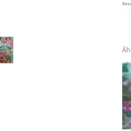
Bes
Äh