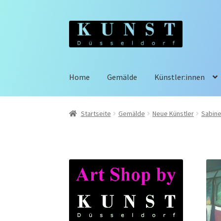
Zur
Zum
Navigation
Inhalt
springen
springen
Home
Gemälde
Künstler:innen
Startseite
Gemälde
Neue Künstler
Sabine