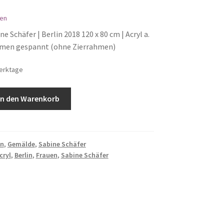
en
ne Schäfer | Berlin 2018 120 x 80 cm | Acryl a.
ahmen gespannt (ohne Zierrahmen)
Werktage
In den Warenkorb
en
,
Gemälde
,
Sabine Schäfer
cryl
,
Berlin
,
Frauen
,
Sabine Schäfer