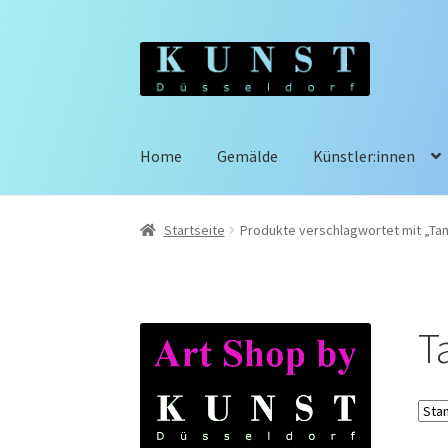
Zur
Zum
Navigation
Inhalt
springen
springen
Home
Gemälde
Künstler:innen
Startseite
Produkte verschlagwortet mit „Tan
T