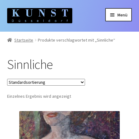
Zur
Zum
Menü
Navigation
Inhalt
springen
springen
Home
Startseite
Produkte verschlagwortet mit „Sinnliche“
Gemälde
Sinnliche
Unterm
Künstler:innen
auskla
Unterm
Themen
auskla
Einzelnes Ergebnis wird angezeigt