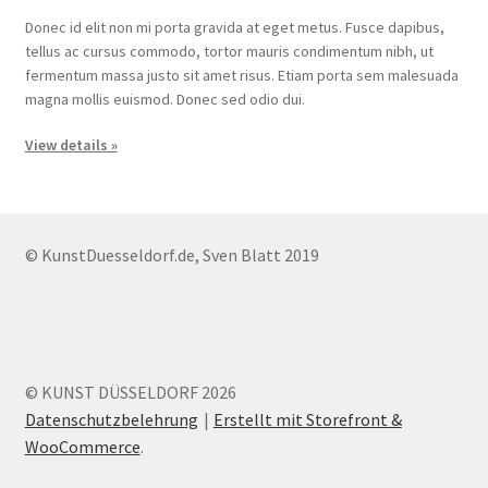
Donec id elit non mi porta gravida at eget metus. Fusce dapibus,
tellus ac cursus commodo, tortor mauris condimentum nibh, ut
fermentum massa justo sit amet risus. Etiam porta sem malesuada
magna mollis euismod. Donec sed odio dui.
View details »
© KunstDuesseldorf.de, Sven Blatt 2019
© KUNST DÜSSELDORF 2026
Datenschutzbelehrung
Erstellt mit Storefront &
WooCommerce
.