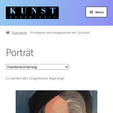
Zur
Zum
Menü
Navigation
Inhalt
springen
springen
Home
Startseite
Produkte verschlagwortet mit „Porträt“
Gemälde
Porträt
Unterm
Künstler:innen
auskla
Unterm
Themen
auskla
Es werden alle 2 Ergebnisse angezeigt