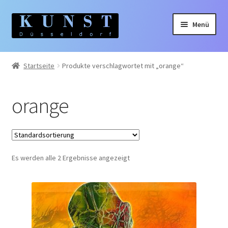
Zur
Zum
Menü
Navigation
Inhalt
springen
springen
Home
Startseite
Produkte verschlagwortet mit „orange“
Gemälde
orange
Unterm
Künstler:innen
auskla
Unterm
Themen
auskla
Es werden alle 2 Ergebnisse angezeigt