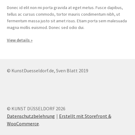
Donec id elit non mi porta gravida at eget metus. Fusce dapibus,
tellus ac cursus commodo, tortor mauris condimentum nibh, ut
fermentum massa justo sit amet risus. Etiam porta sem malesuada
magna mollis euismod. Donec sed odio dui.
View details »
© KunstDuesseldorf.de, Sven Blatt 2019
© KUNST DÜSSELDORF 2026
Datenschutzbelehrung
Erstellt mit Storefront &
WooCommerce
.