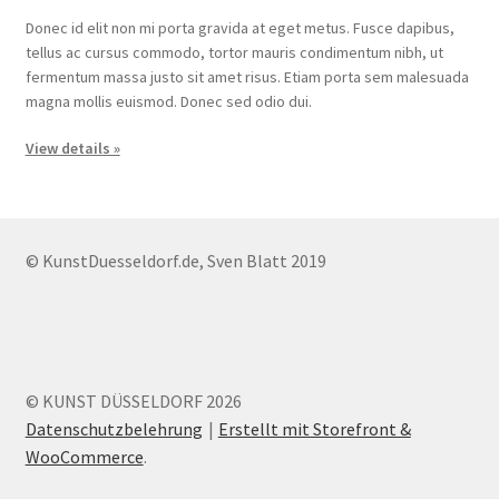
Donec id elit non mi porta gravida at eget metus. Fusce dapibus,
tellus ac cursus commodo, tortor mauris condimentum nibh, ut
fermentum massa justo sit amet risus. Etiam porta sem malesuada
magna mollis euismod. Donec sed odio dui.
View details »
© KunstDuesseldorf.de, Sven Blatt 2019
© KUNST DÜSSELDORF 2026
Datenschutzbelehrung
Erstellt mit Storefront &
WooCommerce
.