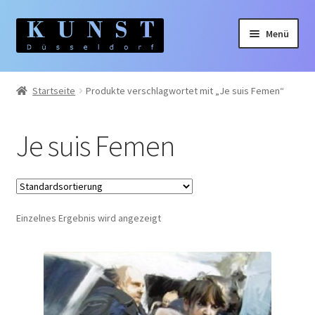
Zur
Zum
Menü
Navigation
Inhalt
springen
springen
Home
Startseite
Produkte verschlagwortet mit „Je suis Femen“
Gemälde
Je suis Femen
Unterm
Künstler:innen
auskla
Unterm
Themen
auskla
Einzelnes Ergebnis wird angezeigt