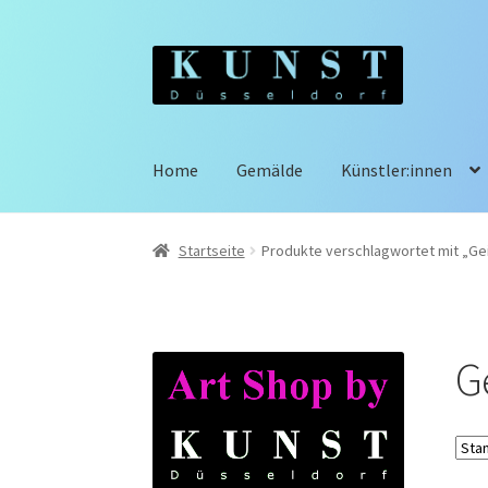
Zur
Zum
Navigation
Inhalt
springen
springen
Home
Gemälde
Künstler:innen
Startseite
Produkte verschlagwortet mit „Ge
G