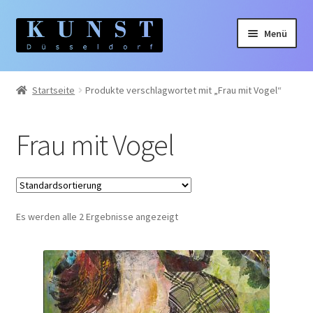
Zur
Zum
Menü
Navigation
Inhalt
springen
springen
Home
Startseite
Produkte verschlagwortet mit „Frau mit Vogel“
Gemälde
Frau mit Vogel
Unterm
Künstler:innen
auskla
Unterm
Themen
auskla
Es werden alle 2 Ergebnisse angezeigt