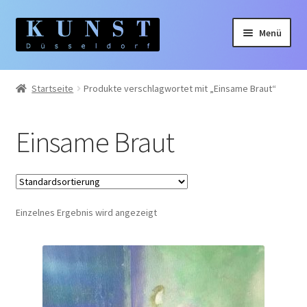
Zur
Zum
Menü
Navigation
Inhalt
springen
springen
Home
Startseite
Produkte verschlagwortet mit „Einsame Braut“
Gemälde
Einsame Braut
Unterm
Künstler:innen
auskla
Unterm
Themen
auskla
Einzelnes Ergebnis wird angezeigt