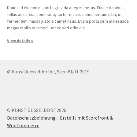
Donec id elit non mi porta gravida at eget metus. Fusce dapibus,
tellus ac cursus commodo, tortor mauris condimentum nibh, ut
fermentum massa justo sit amet risus. Etiam porta sem malesuada
magna mollis euismod. Donec sed odio dui.
View details »
© KunstDuesseldorf.de, Sven Blatt 2019
© KUNST DÜSSELDORF 2026
Datenschutzbelehrung
Erstellt mit Storefront &
WooCommerce
.