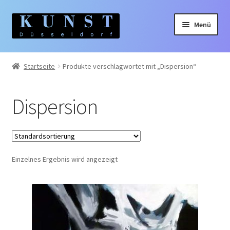
Zur
Zum
Menü
Navigation
Inhalt
springen
springen
Home
Startseite
Produkte verschlagwortet mit „Dispersion“
Gemälde
Dispersion
Unterm
Künstler:innen
auskla
Unterm
Themen
auskla
Einzelnes Ergebnis wird angezeigt