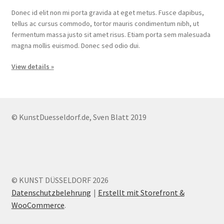
Donec id elit non mi porta gravida at eget metus. Fusce dapibus,
tellus ac cursus commodo, tortor mauris condimentum nibh, ut
fermentum massa justo sit amet risus. Etiam porta sem malesuada
magna mollis euismod. Donec sed odio dui.
View details »
© KunstDuesseldorf.de, Sven Blatt 2019
© KUNST DÜSSELDORF 2026
Datenschutzbelehrung
Erstellt mit Storefront &
WooCommerce
.