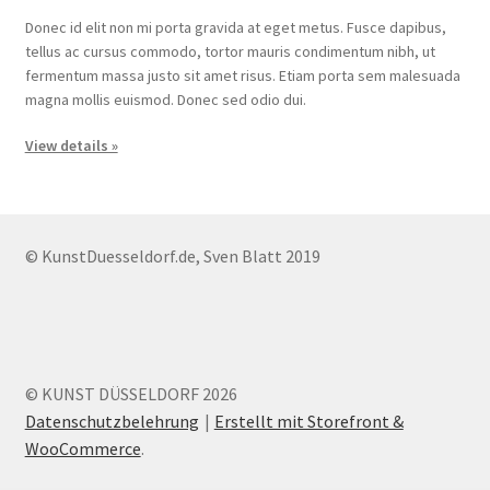
Donec id elit non mi porta gravida at eget metus. Fusce dapibus,
tellus ac cursus commodo, tortor mauris condimentum nibh, ut
fermentum massa justo sit amet risus. Etiam porta sem malesuada
magna mollis euismod. Donec sed odio dui.
View details »
© KunstDuesseldorf.de, Sven Blatt 2019
© KUNST DÜSSELDORF 2026
Datenschutzbelehrung
Erstellt mit Storefront &
WooCommerce
.