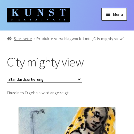
Zur
Zum
Menü
Navigation
Inhalt
springen
springen
Home
Startseite
Produkte verschlagwortet mit „City mighty view“
Gemälde
City mighty view
Unterm
Künstler:innen
auskla
Unterm
Themen
auskla
Einzelnes Ergebnis wird angezeigt