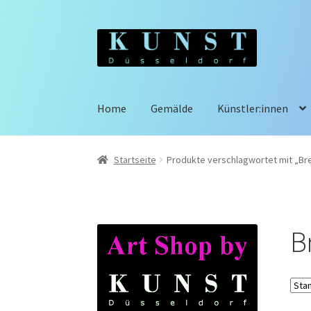
Zur
Zum
Navigation
Inhalt
springen
springen
Home
Gemälde
Künstler:innen
Startseite
Produkte verschlagwortet mit „Br
B