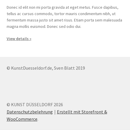
Donec id elit non mi porta gravida at eget metus. Fusce dapibus,
tellus ac cursus commodo, tortor mauris condimentum nibh, ut
fermentum massa justo sit amet risus. Etiam porta sem malesuada
magna mollis euismod. Donec sed odio dui.
View details »
© KunstDuesseldorf.de, Sven Blatt 2019
© KUNST DÜSSELDORF 2026
Datenschutzbelehrung
Erstellt mit Storefront &
WooCommerce
.