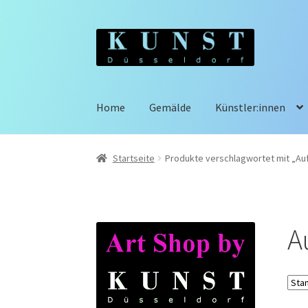
Zur
Zum
Navigation
Inhalt
springen
springen
Home
Gemälde
Künstler:innen
Startseite
Produkte verschlagwortet mit „Au
A