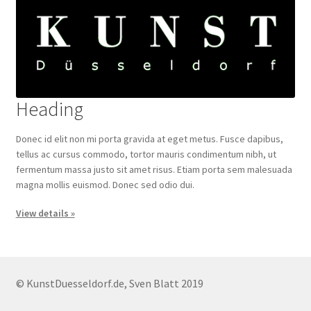
Heading
Donec id elit non mi porta gravida at eget metus. Fusce dapibus,
tellus ac cursus commodo, tortor mauris condimentum nibh, ut
fermentum massa justo sit amet risus. Etiam porta sem malesuada
magna mollis euismod. Donec sed odio dui.
View details »
© KunstDuesseldorf.de, Sven Blatt 2019