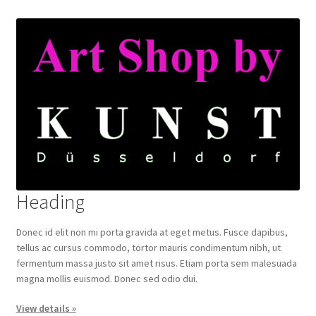
Heading
Donec id elit non mi porta gravida at eget metus. Fusce dapibus,
tellus ac cursus commodo, tortor mauris condimentum nibh, ut
fermentum massa justo sit amet risus. Etiam porta sem malesuada
magna mollis euismod. Donec sed odio dui.
View details »