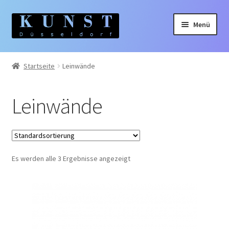
Zur
Zum
Menü
Navigation
Inhalt
springen
springen
Home
Startseite
Leinwände
Gemälde
Leinwände
Unterm
Künstler:innen
auskla
Unterm
Themen
auskla
Es werden alle 3 Ergebnisse angezeigt